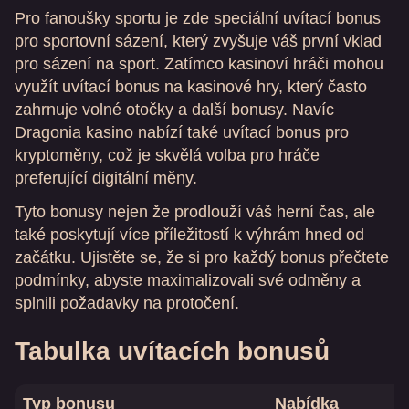
Pro fanoušky sportu je zde speciální uvítací bonus
pro sportovní sázení, který zvyšuje váš první vklad
pro sázení na sport. Zatímco kasinoví hráči mohou
využít uvítací bonus na kasinové hry, který často
zahrnuje volné otočky a další bonusy. Navíc
Dragonia kasino nabízí také uvítací bonus pro
kryptoměny, což je skvělá volba pro hráče
preferující digitální měny.
Tyto bonusy nejen že prodlouží váš herní čas, ale
také poskytují více příležitostí k výhrám hned od
začátku. Ujistěte se, že si pro každý bonus přečtete
podmínky, abyste maximalizovali své odměny a
splnili požadavky na protočení.
Tabulka uvítacích bonusů
Typ bonusu
Nabídka