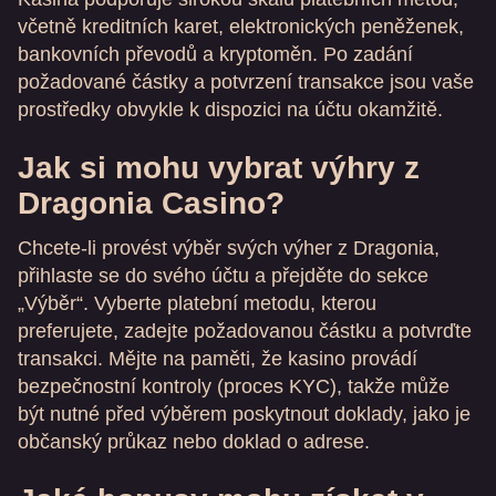
včetně kreditních karet, elektronických peněženek,
bankovních převodů a kryptoměn. Po zadání
požadované částky a potvrzení transakce jsou vaše
prostředky obvykle k dispozici na účtu okamžitě.
Jak si mohu vybrat výhry z
Dragonia Casino?
Chcete-li provést výběr svých výher z Dragonia,
přihlaste se do svého účtu a přejděte do sekce
„Výběr“. Vyberte platební metodu, kterou
preferujete, zadejte požadovanou částku a potvrďte
transakci. Mějte na paměti, že kasino provádí
bezpečnostní kontroly (proces KYC), takže může
být nutné před výběrem poskytnout doklady, jako je
občanský průkaz nebo doklad o adrese.