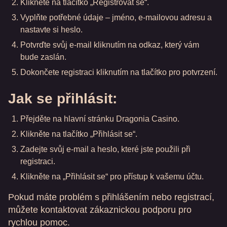
Klikněte na tlačítko „Registrovat se“.
Vyplňte potřebné údaje – jméno, e-mailovou adresu a
nastavte si heslo.
Potvrďte svůj e-mail kliknutím na odkaz, který vám
bude zaslán.
Dokončete registraci kliknutím na tlačítko pro potvrzení.
Jak se přihlásit:
Přejděte na hlavní stránku Dragonia Casino.
Klikněte na tlačítko „Přihlásit se“.
Zadejte svůj e-mail a heslo, které jste použili při
registraci.
Klikněte na „Přihlásit se“ pro přístup k vašemu účtu.
Pokud máte problém s přihlášením nebo registrací,
můžete kontaktovat zákaznickou podporu pro
rychlou pomoc.