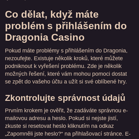
Co dělat, když máte
problém s přihlášením do
Dragonia Casino
Pokud máte problémy s přihlášením do Dragonia,
nezoufejte. Existuje několik kroků, které můžete
podniknout k vyřešení problému. Zde je několik
možných řešení, které vám mohou pomoci dostat
se zpět do vašeho účtu a užít si své oblíbené hry.
Zkontrolujte správnost údajů
Prvním krokem je ověřit, že zadáváte správnou e-
mailovou adresu a heslo. Pokud si nejste jistí,
zkuste si resetovat heslo kliknutím na odkaz
„Zapomněli jste heslo?“ na přihlašovací stránce. E-