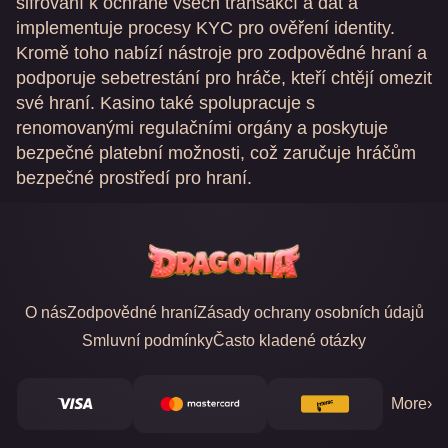
šifrování k ochraně všech transakcí a dat a
implementuje procesy KYC pro ověření identity.
Kromě toho nabízí nástroje pro zodpovědné hraní a
podporuje sebetrestání pro hráče, kteří chtějí omezit
své hraní. Kasino také spolupracuje s
renomovanými regulačními orgány a poskytuje
bezpečné platební možnosti, což zaručuje hráčům
bezpečné prostředí pro hraní.
O nás
Zodpovědné hraní
Zásady ochrany osobních údajů
Smluvní podmínky
Často kladené otázky
More
›